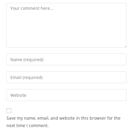
Comment
Enter
your
name
Enter
or
your
username
email
Enter
to
address
your
comment
to
website
comment
URL
Save my name, email, and website in this browser for the
(optional)
next time I comment.