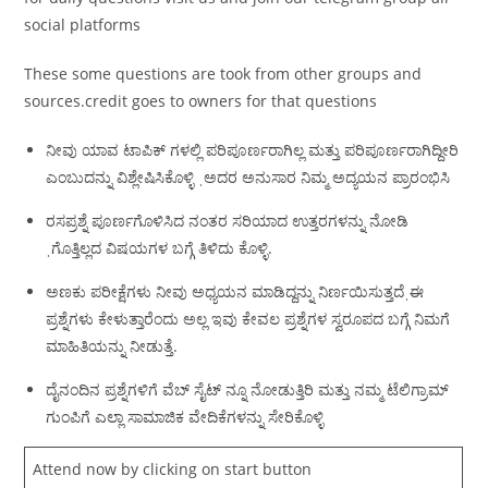
social platforms
These some questions are took from other groups and
sources.credit goes to owners for that questions
ನೀವು ಯಾವ ಟಾಪಿಕ್ ಗಳಲ್ಲಿ ಪರಿಪೂರ್ಣರಾಗಿಲ್ಲ ಮತ್ತು ಪರಿಪೂರ್ಣರಾಗಿದ್ದೀರಿ
ಎಂಬುದನ್ನು ವಿಶ್ಲೇಷಿಸಿಕೊಳ್ಳಿ ˌಅದರ ಅನುಸಾರ ನಿಮ್ಮ ಅದ್ಯಯನ ಪ್ರಾರಂಭಿಸಿ
ರಸಪ್ರಶ್ನೆ ಪೂರ್ಣಗೊಳಿಸಿದ ನಂತರ ಸರಿಯಾದ ಉತ್ತರಗಳನ್ನು ನೋಡಿ
ˌಗೊತ್ತಿಲ್ಲದ ವಿಷಯಗಳ ಬಗ್ಗೆ ತಿಳಿದು ಕೊಳ್ಳಿ.
ಅಣಕು ಪರೀಕ್ಷೆಗಳು ನೀವು ಅಧ್ಯಯನ ಮಾಡಿದ್ದನ್ನು ನಿರ್ಣಯಿಸುತ್ತದೆˌಈ
ಪ್ರಶ್ನೆಗಳು ಕೇಳುತ್ತಾರೆಂದು ಅಲ್ಲ ಇವು ಕೇವಲ ಪ್ರಶ್ನೆಗಳ ಸ್ವರೂಪದ ಬಗ್ಗೆ ನಿಮಗೆ
ಮಾಹಿತಿಯನ್ನು ನೀಡುತ್ತೆ.
ದೈನಂದಿನ ಪ್ರಶ್ನೆಗಳಿಗೆ ವೆಬ್ ಸೈಟ್ ನ್ನೂ ನೋಡುತ್ತಿರಿ ಮತ್ತು ನಮ್ಮ ಟೆಲಿಗ್ರಾಮ್
ಗುಂಪಿಗೆ ಎಲ್ಲಾ ಸಾಮಾಜಿಕ ವೇದಿಕೆಗಳನ್ನು ಸೇರಿಕೊಳ್ಳಿ
Attend now by clicking on start button