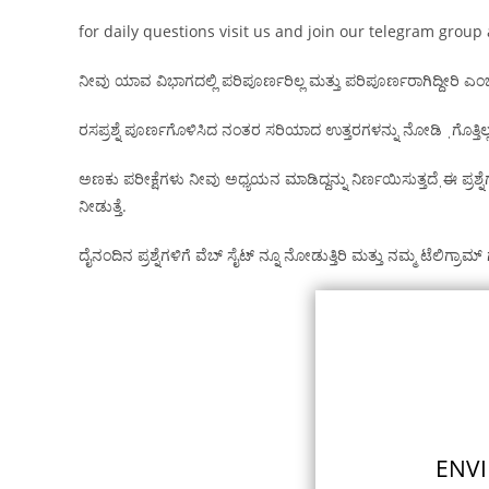
for daily questions visit us and join our telegram group 
ನೀವು ಯಾವ ವಿಭಾಗದಲ್ಲಿ ಪರಿಪೂರ್ಣರಿಲ್ಲ ಮತ್ತು ಪರಿಪೂರ್ಣರಾಗಿದ್ದೀರಿ ಎಂಬ
ರಸಪ್ರಶ್ನೆ ಪೂರ್ಣಗೊಳಿಸಿದ ನಂತರ ಸರಿಯಾದ ಉತ್ತರಗಳನ್ನು ನೋಡಿ ˌಗೊತ್ತಿಲ್ಲ
ಅಣಕು ಪರೀಕ್ಷೆಗಳು ನೀವು ಅಧ್ಯಯನ ಮಾಡಿದ್ದನ್ನು ನಿರ್ಣಯಿಸುತ್ತದೆˌಈ ಪ್ರಶ್ನೆ
ನೀಡುತ್ತೆ.
ದೈನಂದಿನ ಪ್ರಶ್ನೆಗಳಿಗೆ ವೆಬ್ ಸೈಟ್ ನ್ನೂ ನೋಡುತ್ತಿರಿ ಮತ್ತು ನಮ್ಮ ಟೆಲಿಗ್ರಾಮ
ENVI