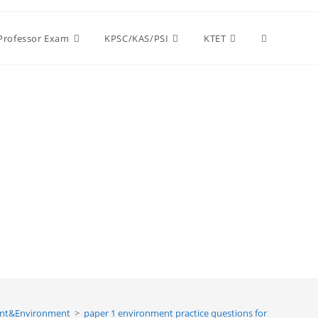
Toggle
 Professor Exam
KPSC/KAS/PSI
KTET
website
search
nt&Environment
>
paper 1 environment practice questions for nta ugc net