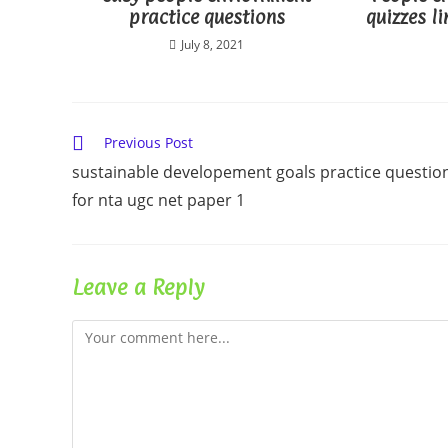
practice questions
quizzes li
July 8, 2021
Read
Previous Post
more
sustainable developement goals practice questio
articles
for nta ugc net paper 1
Leave a Reply
Comment