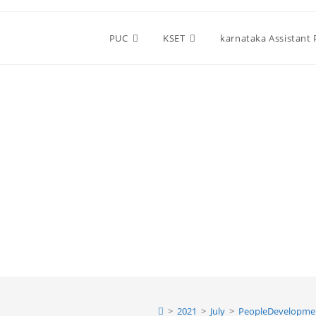
PUC
KSET
karnataka Assistant
>
2021
>
July
>
PeopleDevelopme