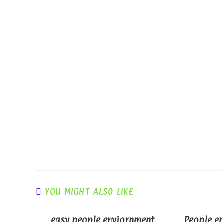
YOU MIGHT ALSO LIKE
easy people enviornment
People e