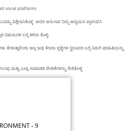
all social platforms
ುದನ್ನು ವಿಶ್ಲೇಷಿಸಿಕೊಳ್ಳಿ ˌಅದರ ಅನುಸಾರ ನಿಮ್ಮ ಅದ್ಯಯನ ಪ್ರಾರಂಭಿಸಿ
ದ ವಿಷಯಗಳ ಬಗ್ಗೆ ತಿಳಿದು ಕೊಳ್ಳಿ.
ಗಳು ಕೇಳುತ್ತಾರೆಂದು ಅಲ್ಲ ಇವು ಕೇವಲ ಪ್ರಶ್ನೆಗಳ ಸ್ವರೂಪದ ಬಗ್ಗೆ ನಿಮಗೆ ಮಾಹಿತಿಯನ್ನು
್ ಗುಂಪು ಮತ್ತು ಎಲ್ಲಾ ಸಾಮಾಜಿಕ ವೇದಿಕೆಗಳನ್ನು ಸೇರಿಕೊಳ್ಳಿ
RONMENT - 9